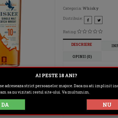
Categoria:
Whisky
Distribuie:
Rating:
DESCRIERE
IN
OPINII (0)
Distileria Talisker este
AI PESTE 18 ANI?
fondata in anul 1830
 se adreseaza strict persoanelor majore. Daca nu ati implinit inc
Denumirea de Talisker
gam sa nu vizitati restul site-ului. Va multumim.
inseamna "piatra inclina
reconstruita, deoarece
DA
NU
fost refacute si cele
originala Talisker.