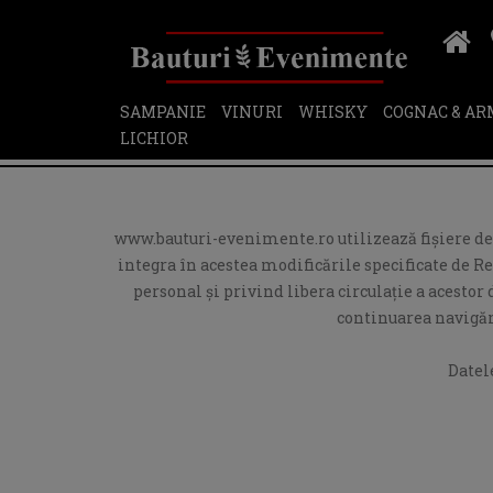
SAMPANIE
VINURI
WHISKY
COGNAC & A
LICHIOR
www.bauturi-evenimente.ro utilizează fişiere de t
integra în acestea modificările specificate de R
personal și privind libera circulație a acesto
continuarea navigări
Datel