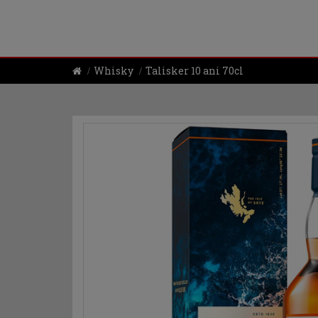
Whisky
Talisker 10 ani 70cl