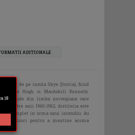
FORMATII ADITIONALE
 singura de pe insula Skye (Scotia), fiind
 de catre Hugh si MacAskill Kenneth.
a 18
, provinde din limba norvegiana care
ta". Intre anii 1960-1962, distileria este
 a ars complet in urma unui incendiu. Au
 5 alambicuri pentru a mentine aroma