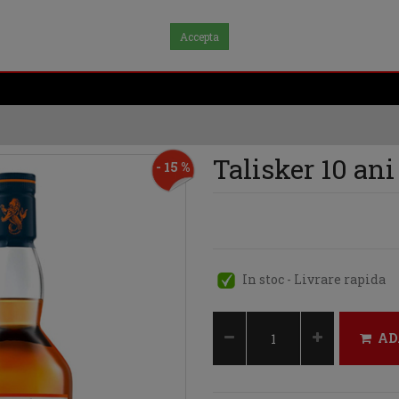
Accepta
Talisker 10 ani
- 15 %
In stoc - Livrare rapida
AD