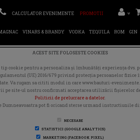
CALCULATOR EVENIMENTE
PROMOTII
RMAGNAC
VINARS & BRANDY
VODKA
TEQUILA
ROM
GIN
ACEST SITE FOLOSESTE COOKIES
ip cookie pentru a personaliza și îmbunătăți experiența dvs. pe
egulamentul (UE) 2016/679 privind protecția persoanelor fizice în
r date. Va rugam sa cititi modul in care www.bauturi-evenimente.
i pe site-ul nostru confirmati acceptarea utilizării fişierelor 
Politicii de prelucrare a datelor
.
e Dumneavoastra pot fi oricand sterse urmand instructiunile din
NECESARE
STATISTICI (GOOGLE ANALYTICS)
MARKETING (FACEBOOK PIXEL)