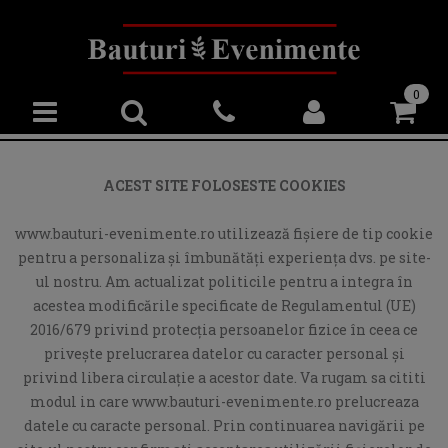
0
ACEST SITE FOLOSESTE COOKIES
www.bauturi-evenimente.ro utilizează fişiere de tip cookie
pentru a personaliza și îmbunătăți experiența dvs. pe site-
ul nostru. Am actualizat politicile pentru a integra în
acestea modificările specificate de Regulamentul (UE)
2016/679 privind protecția persoanelor fizice în ceea ce
privește prelucrarea datelor cu caracter personal și
privind libera circulație a acestor date. Va rugam sa cititi
modul in care www.bauturi-evenimente.ro prelucreaza
datele cu caracte personal. Prin continuarea navigării pe