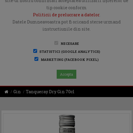
site-ul nostru confirmati acceptarea utilizării fişierelor de
tip cookie conform
Politicii de prelucrare a datelor
.
Datele Dumneavoastra pot fi oricand sterse urmand
instructiunile din site.
NECESARE
STATISTICI (GOOGLE ANALYTICS)
MARKETING (FACEBOOK PIXEL)
Accepta
Gin
Tanqueray Dry Gin 70cl