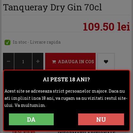
Tanqueray Dry Gin 70cl
109.50 lei
In stoc - Livrare rapida
ADAUGA IN COS
AI PESTE 18 ANI?
Acest site se adreseaza strict persoanelor majore. Daca nu
Categoria:
Gin
ati implinit inca 18 ani, va rugam sa nu vizitati restul site-
Distribuie:
ului. Va multumim.
Rating:
DA
NU
DESCRIERE