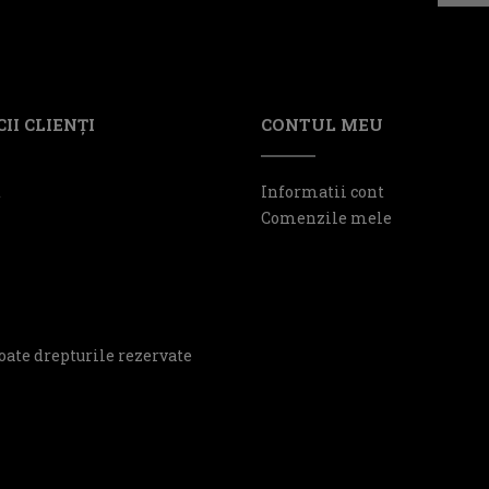
II CLIENŢI
CONTUL MEU
t
Informatii cont
Comenzile mele
oate drepturile rezervate