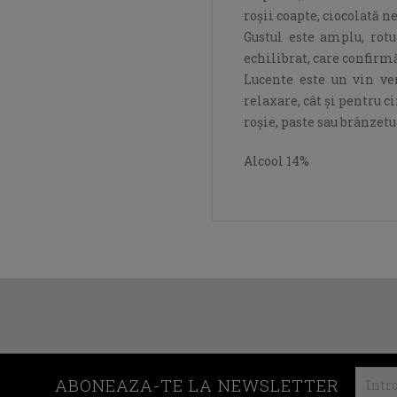
roșii coapte, ciocolată n
Gustul este amplu, rotu
echilibrat, care confirmă
Lucente este un vin ve
relaxare, cât și pentru c
roșie, paste sau brânzet
Alcool 14%
ABONEAZA-TE LA NEWSLETTER