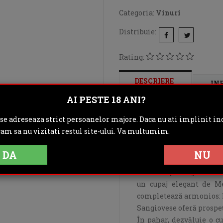
Categoria:
Vinuri
Distribuie:
Rating:
DESCRIERE
IN
AI PESTE 18 ANI?
OPINII (0)
 se adreseaza strict persoanelor majore. Daca nu ati implinit inc
gam sa nu vizitati restul site-ului. Va multumim.
Lucente este expres
contemporan, un vin ca
DA
NU
echilibru desăvârșit.
Creat de prestigioasa c
un cupaj elegant de Me
completează armonios: M
Sangiovese oferă prospe
În pahar, dezvăluie o c