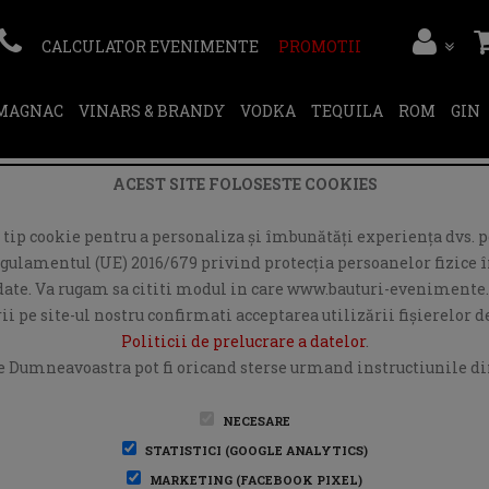
CALCULATOR EVENIMENTE
PROMOTII
RMAGNAC
VINARS & BRANDY
VODKA
TEQUILA
ROM
GIN
ACEST SITE FOLOSESTE COOKIES
ip cookie pentru a personaliza și îmbunătăți experiența dvs. pe
egulamentul (UE) 2016/679 privind protecția persoanelor fizice în
r date. Va rugam sa cititi modul in care www.bauturi-evenimente.
i pe site-ul nostru confirmati acceptarea utilizării fişierelor 
Politicii de prelucrare a datelor
.
e Dumneavoastra pot fi oricand sterse urmand instructiunile din
NECESARE
STATISTICI (GOOGLE ANALYTICS)
MARKETING (FACEBOOK PIXEL)