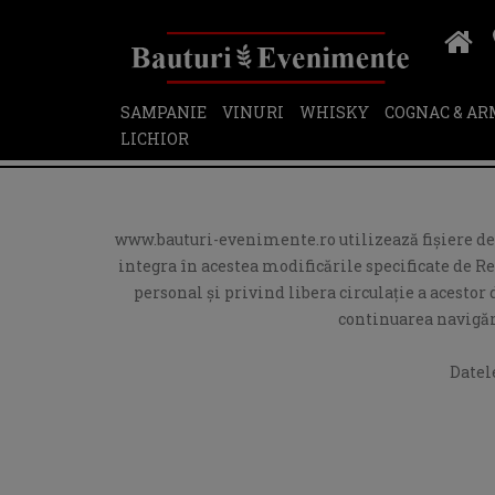
SAMPANIE
VINURI
WHISKY
COGNAC & A
LICHIOR
www.bauturi-evenimente.ro utilizează fişiere de t
integra în acestea modificările specificate de R
personal și privind libera circulație a acesto
continuarea navigări
Datel