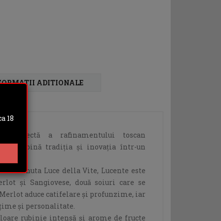
FORMATII ADITIONALE
a 18
ia perfectă a rafinamentului toscan
re îmbină tradiția și inovația într-un
ramă Tenuta Luce della Vite, Lucente este
rlot și Sangiovese, două soiuri care se
erlot aduce catifelare și profunzime, iar
țime și personalitate.
uloare rubinie intensă și arome de fructe