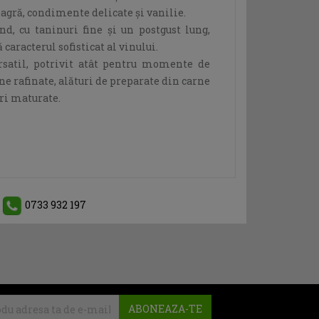
eagră, condimente delicate și vanilie.
nd, cu taninuri fine și un postgust lung,
 caracterul sofisticat al vinului.
rsatil, potrivit atât pentru momente de
ine rafinate, alături de preparate din carne
uri maturate.
0733 932 197
ABONEAZA-TE