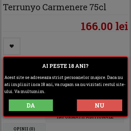
Terrunyo Carmenere 75cl
166.00 lei
AI PESTE 18 ANI?
Categoria:
Vinuri
Acest site se adreseaza strict persoanelor majore. Daca nu
ati implinit inca 18 ani, va rugam sa nu vizitati restul site-
Distribuie:
ului. Va multumim.
Rating:
DA
NU
DESCRIERE
INFORMATII ADITIONALE
OPINII (0)