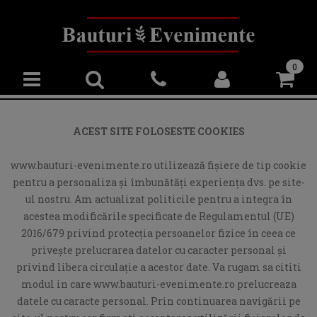
0
ACEST SITE FOLOSESTE COOKIES
www.bauturi-evenimente.ro utilizează fişiere de tip cookie
pentru a personaliza și îmbunătăți experiența dvs. pe site-
ul nostru. Am actualizat politicile pentru a integra în
acestea modificările specificate de Regulamentul (UE)
2016/679 privind protecția persoanelor fizice în ceea ce
privește prelucrarea datelor cu caracter personal și
privind libera circulație a acestor date. Va rugam sa cititi
modul in care www.bauturi-evenimente.ro prelucreaza
datele cu caracte personal. Prin continuarea navigării pe