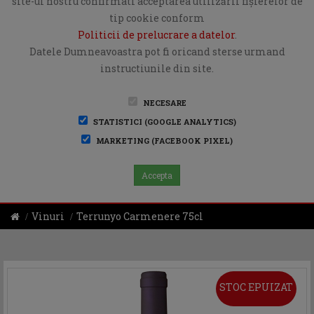
site-ul nostru confirmati acceptarea utilizării fişierelor de
tip cookie conform
Politicii de prelucrare a datelor
.
Datele Dumneavoastra pot fi oricand sterse urmand
instructiunile din site.
NECESARE
STATISTICI (GOOGLE ANALYTICS)
MARKETING (FACEBOOK PIXEL)
Accepta
Vinuri
Terrunyo Carmenere 75cl
STOC EPUIZAT