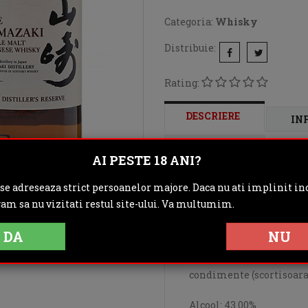
Categoria:
Whisky
Distribuie:
Rating:
DESCRIERE
IN
OPINII (0)
AI PESTE 18 ANI?
 se adreseaza strict persoanelor majore. Daca nu ati implinit inc
Lansat in primavara 
gam sa nu vizitati restul site-ului. Va multumim.
Reserve
este un single-
de vin alb din Bordeaux s
DA
NU
special, unic, cu arome 
uscate, piersici albe,
condimente (scortisoara 
Alcool: 43.00%