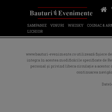
SAMPANIE
VINURI
WHISKY
COGNAC & A
LICHIOR
www.bauturi-evenimente.ro utilizează fişiere de t
integra în acestea modificările specificate de R
personal și privind libera circulație a acesto
continuarea navigări
Datel