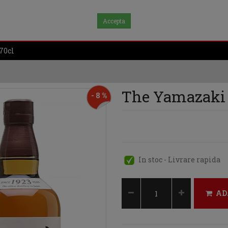
Accepta
70cl
The Yamazaki D
- 8 %
In stoc - Livrare rapida
AD