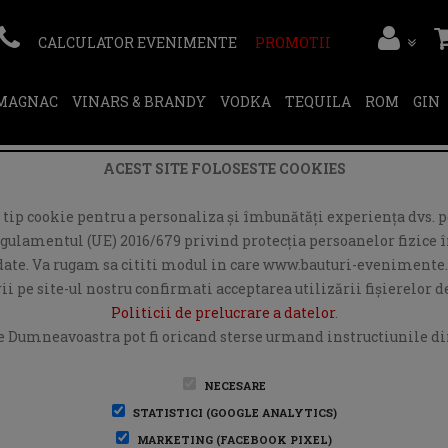
CALCULATOR EVENIMENTE
PROMOTII
RMAGNAC
VINARS & BRANDY
VODKA
TEQUILA
ROM
GIN
ACEST SITE FOLOSESTE COOKIES
ip cookie pentru a personaliza și îmbunătăți experiența dvs. pe
egulamentul (UE) 2016/679 privind protecția persoanelor fizice în
r date. Va rugam sa cititi modul in care www.bauturi-evenimente.
i pe site-ul nostru confirmati acceptarea utilizării fişierelor 
Politicii de prelucrare a datelor
.
e Dumneavoastra pot fi oricand sterse urmand instructiunile din
NECESARE
STATISTICI (GOOGLE ANALYTICS)
MARKETING (FACEBOOK PIXEL)