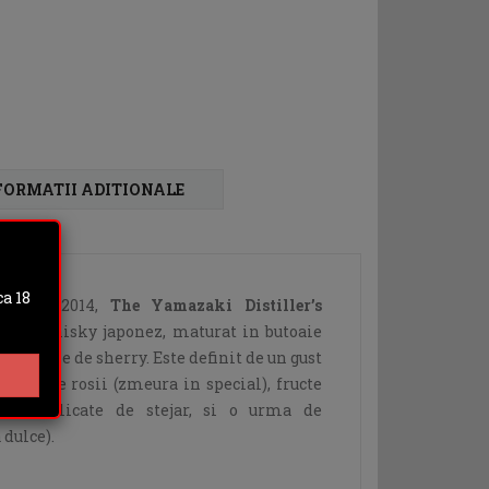
FORMATII ADITIONALE
a 18
anului 2014,
The Yamazaki Distiller’s
malt whisky japonez, maturat in butoaie
i butoaie de sherry. Este definit de un gust
de fructe rosii (zmeura in special), fructe
 note delicate de stejar, si o urma de
dulce).