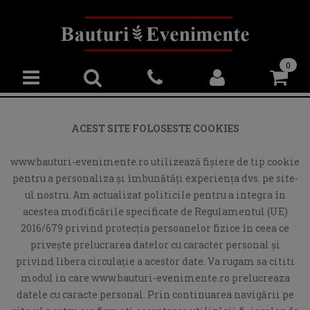
0
ACEST SITE FOLOSESTE COOKIES
www.bauturi-evenimente.ro utilizează fişiere de tip cookie
pentru a personaliza și îmbunătăți experiența dvs. pe site-
ul nostru. Am actualizat politicile pentru a integra în
acestea modificările specificate de Regulamentul (UE)
2016/679 privind protecția persoanelor fizice în ceea ce
privește prelucrarea datelor cu caracter personal și
privind libera circulație a acestor date. Va rugam sa cititi
modul in care www.bauturi-evenimente.ro prelucreaza
datele cu caracte personal. Prin continuarea navigării pe