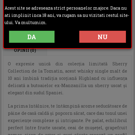
Distribuie:
Acest site se adreseaza strict persoanelor majore. Daca nu
ati implinit inca 18 ani, va rugam sa nu vizitati restul site-
Rating:
ului. Va multumim.
DA
NU
DESCRIERE
INFORMATII ADITIONALE
OPINII (0)
O expresie unică din colecția limitată Sherry
Collection de la Tomatin, acest whisky single malt de
10 ani îmbină tradiția scoțiană Highland cu influența
delicată a butoaielor ex-Manzanilla un sherry uscat și
elegant din sudul Spaniei.
La prima întâlnire, te întâmpină arome seducătoare de
pâine de casă caldă și popcorn sărat, care dau tonul unei
experiențe complexe și intrigante. Pe palat, echilibrul
perfect între fructe uscate, ceai de mușețel, grapefruit
zemos, sirop de arțar și nuci sărate creează un profil