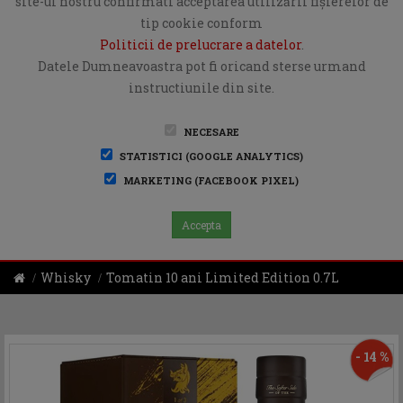
site-ul nostru confirmati acceptarea utilizării fişierelor de
tip cookie conform
Politicii de prelucrare a datelor
.
Datele Dumneavoastra pot fi oricand sterse urmand
instructiunile din site.
NECESARE
STATISTICI (GOOGLE ANALYTICS)
MARKETING (FACEBOOK PIXEL)
Accepta
Whisky
Tomatin 10 ani Limited Edition 0.7L
- 14 %