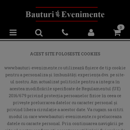
0
ACEST SITE FOLOSESTE COOKIES
www.bauturi-evenimente.ro utilizează fişiere de tip cookie
pentru a personaliza și îmbunătăți experiența dvs. pe site-
ul nostru. Am actualizat politicile pentru a integra în
acestea modificările specificate de Regulamentul (UE)
2016/679 privind protecția persoanelor fizice în ceea ce
privește prelucrarea datelor cu caracter personal și
privind libera circulație a acestor date. Va rugam sa cititi
modul in care www.bauturi-evenimente.ro prelucreaza
datele cu caracte personal. Prin continuarea navigării pe