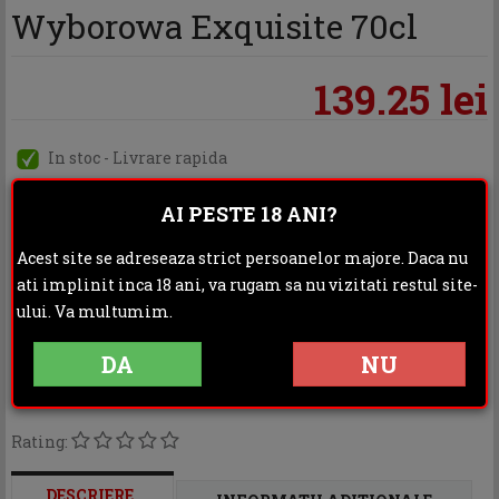
Wyborowa Exquisite 70cl
139.25 lei
In stoc - Livrare rapida
AI PESTE 18 ANI?
ADAUGA IN COS
Acest site se adreseaza strict persoanelor majore. Daca nu
ati implinit inca 18 ani, va rugam sa nu vizitati restul site-
ului. Va multumim.
Categoria:
Vodka
DA
NU
Distribuie:
Rating:
DESCRIERE