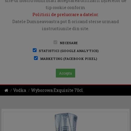
site-ul nostru confirmati acceptarea utilizării fişierelor de
tip cookie conform
Politicii de prelucrare a datelor
.
Datele Dumneavoastra pot fi oricand sterse urmand
instructiunile din site.
NECESARE
STATISTICI (GOOGLE ANALYTICS)
MARKETING (FACEBOOK PIXEL)
Accepta
Vodka
Wyborowa Exquisite 70cl