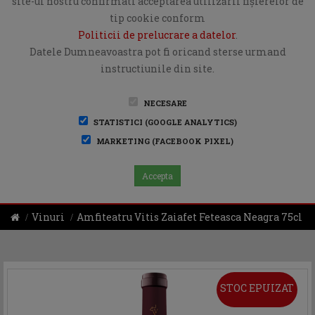
site-ul nostru confirmati acceptarea utilizării fişierelor de
tip cookie conform
Politicii de prelucrare a datelor
.
Datele Dumneavoastra pot fi oricand sterse urmand
instructiunile din site.
NECESARE
STATISTICI (GOOGLE ANALYTICS)
MARKETING (FACEBOOK PIXEL)
Accepta
Vinuri
Amfiteatru Vitis Zaiafet Feteasca Neagra 75cl
STOC EPUIZAT