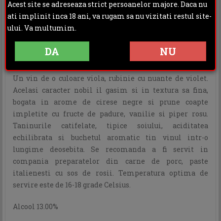
Acest site se adreseaza strict persoanelor majore. Daca nu
OPINII (0)
ati implinit inca 18 ani, va rugam sa nu vizitati restul site-
ului. Va multumim.
Zaiafet Feteasca Neagra Single Vineyard 2015
DA
NU
DOC-CMD
Un vin de o culoare viola, rubinie cu nuante de violet.
Acelasi caracter nobil il gasim si in textura sa fina,
bogata in arome de cirese negre si prune coapte
impletite cu fructe de padure, vanilie si piper rosu.
Taninurile catifelate, tipice soiului, aciditatea
echilibrata si buchetul aromatic tin vinul intr-o
lungime deosebita. Se recomanda a fi servit in
compania preparatelor din carne de porc, paste
italienesti cu sos de rosii. Temperatura optima de
servire este de 16-18 grade Celsius.
Alcool 13.00%