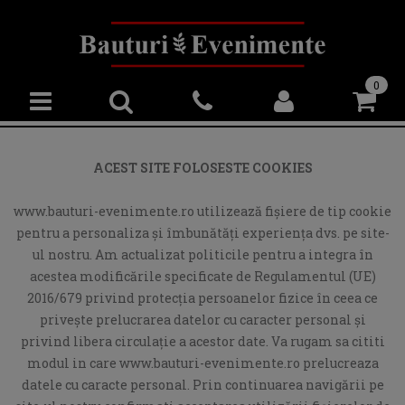
0
ACEST SITE FOLOSESTE COOKIES
www.bauturi-evenimente.ro utilizează fişiere de tip cookie
pentru a personaliza și îmbunătăți experiența dvs. pe site-
ul nostru. Am actualizat politicile pentru a integra în
acestea modificările specificate de Regulamentul (UE)
2016/679 privind protecția persoanelor fizice în ceea ce
privește prelucrarea datelor cu caracter personal și
privind libera circulație a acestor date. Va rugam sa cititi
modul in care www.bauturi-evenimente.ro prelucreaza
datele cu caracte personal. Prin continuarea navigării pe