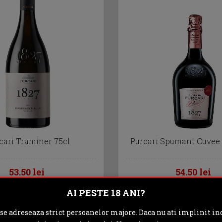
cari Traminer 75cl
Purcari Spumant Cuvee 
53.50 lei
54.50 lei
AI PESTE 18 ANI?
ADAUGA IN COS
ADAUGA IN C
 se adreseaza strict persoanelor majore. Daca nu ati implinit inc