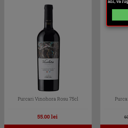
ani, va ru
Purcari Vinohora Rosu 75cl
Purcar
55.00 lei
60