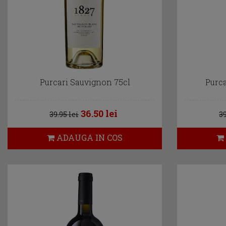
Purcari Sauvignon 75cl
Purc
36.50 lei
39.95 lei
39
ADAUGA IN COS