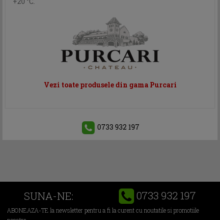
+20 °С.
Vezi toate produsele din gama Purcari
0733 932 197
0733 932 197
SUNA-NE:
ABONEAZA-TE la newsletter pentru a fi la curent cu noutatile si promotiile
noastre