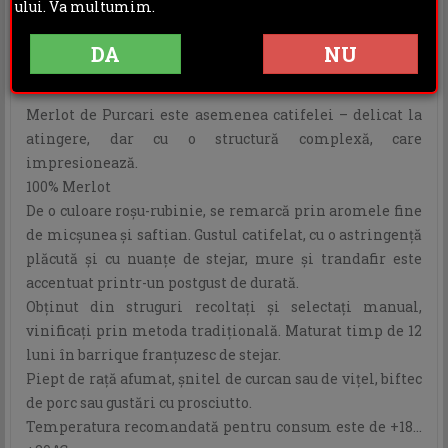
ului. Va multumim.
DESCRIERE
INFORMATII ADITIONALE
DA
NU
OPINII (0)
Merlot de Purcari este asemenea catifelei – delicat la
atingere, dar cu o structură complexă, care
impresionează.
100% Merlot
De o culoare roşu-rubinie, se remarcă prin aromele fine
de micşunea şi saftian. Gustul catifelat, cu o astringenţă
plăcută şi cu nuanţe de stejar, mure şi trandafir este
accentuat printr-un postgust de durată.
Obţinut din struguri recoltaţi şi selectaţi manual,
vinificaţi prin metoda tradiţională. Maturat timp de 12
luni în barrique franțuzesc de stejar.
Piept de raţă afumat, şnitel de curcan sau de viţel, biftec
de porc sau gustări cu prosciutto.
Temperatura recomandată pentru consum este de +18…