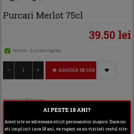
Purcari Merlot 75cl
39.50 lei
In stoc - Livrare rapida
ADAUGA IN COS
Categoria:
Vin rosu
AI PESTE 18 ANI?
Distribuie:
Acest site se adreseaza strict persoanelor majore. Daca nu
Rating:
ati implinit inca 18 ani, va rugam sa nu vizitati restul site-