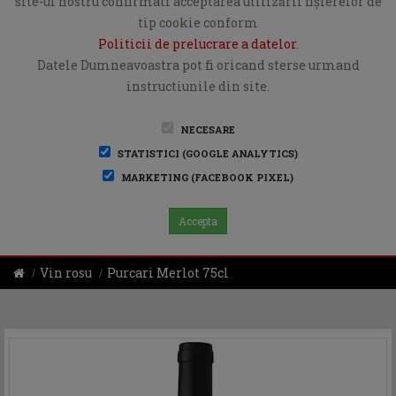
site-ul nostru confirmati acceptarea utilizării fişierelor de
tip cookie conform
Politicii de prelucrare a datelor
.
Datele Dumneavoastra pot fi oricand sterse urmand
instructiunile din site.
NECESARE
STATISTICI (GOOGLE ANALYTICS)
MARKETING (FACEBOOK PIXEL)
Accepta
Vin rosu
Purcari Merlot 75cl