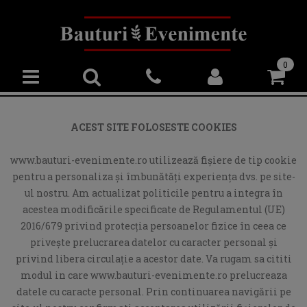
0
ACEST SITE FOLOSESTE COOKIES
www.bauturi-evenimente.ro utilizează fişiere de tip cookie
pentru a personaliza și îmbunătăți experiența dvs. pe site-
ul nostru. Am actualizat politicile pentru a integra în
acestea modificările specificate de Regulamentul (UE)
2016/679 privind protecția persoanelor fizice în ceea ce
privește prelucrarea datelor cu caracter personal și
privind libera circulație a acestor date. Va rugam sa cititi
modul in care www.bauturi-evenimente.ro prelucreaza
datele cu caracte personal. Prin continuarea navigării pe