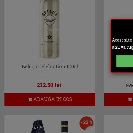
Acest site
ani, va ru
Beluga Celebration 100cl
Be
212.50 lei
278
ADAUGA IN COS
- 22 %