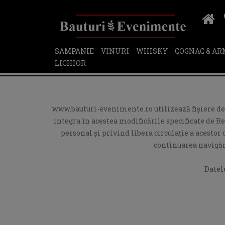
SAMPANIE
VINURI
WHISKY
COGNAC & A
LICHIOR
www.bauturi-evenimente.ro utilizează fişiere de t
integra în acestea modificările specificate de R
personal și privind libera circulație a acesto
continuarea navigări
Datel