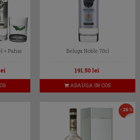
l + Pahar
Beluga Noble 70cl
lei
191.50 lei
OS
ADAUGA IN COS
- 26 %