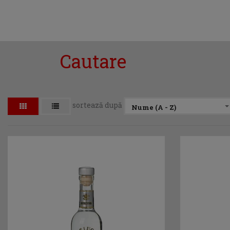
Cautare
sortează după
Nume (A - Z)