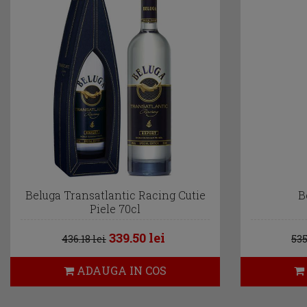
Beluga Transatlantic Racing Cutie
B
Piele 70cl
339.50 lei
436.18 lei
535
ADAUGA IN COS