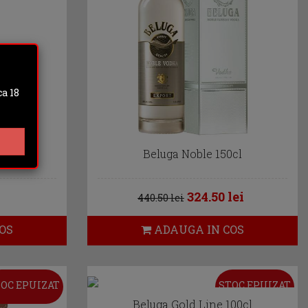
a 18
 70cl
Beluga Noble 150cl
324.50 lei
440.50 lei
OS
ADAUGA IN COS
OC EPUIZAT
STOC EPUIZAT
Beluga Gold Line 100cl