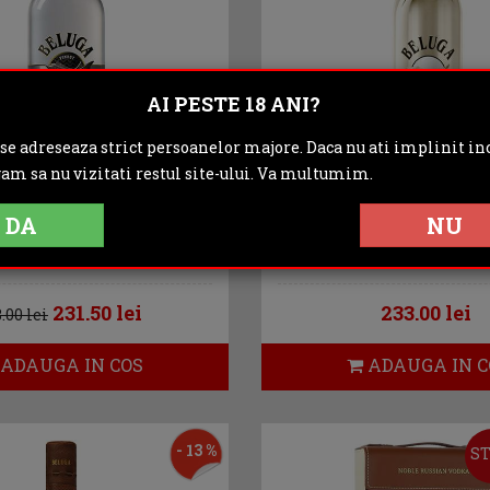
AI PESTE 18 ANI?
 se adreseaza strict persoanelor majore. Daca nu ati implinit inc
gam sa nu vizitati restul site-ului. Va multumim.
DA
NU
luga Noble 100cl
Beluga Celebration
231.50 lei
233.00 lei
.00 lei
ADAUGA IN COS
ADAUGA IN C
- 13 %
ST