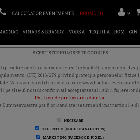
CALCULATOR EVENIMENTE
PROMOTII
RMAGNAC
VINARS & BRANDY
VODKA
TEQUILA
ROM
GIN
ACEST SITE FOLOSESTE COOKIES
ip cookie pentru a personaliza și îmbunătăți experiența dvs. pe
egulamentul (UE) 2016/679 privind protecția persoanelor fizice în
r date. Va rugam sa cititi modul in care www.bauturi-evenimente.
i pe site-ul nostru confirmati acceptarea utilizării fişierelor 
Politicii de prelucrare a datelor
.
e Dumneavoastra pot fi oricand sterse urmand instructiunile din
NECESARE
STATISTICI (GOOGLE ANALYTICS)
MARKETING (FACEBOOK PIXEL)