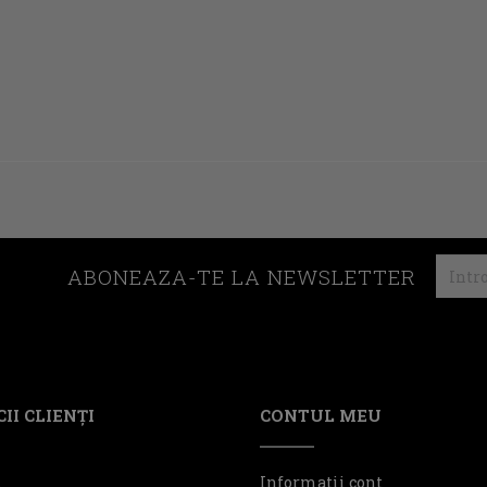
ABONEAZA-TE LA NEWSLETTER
II CLIENŢI
CONTUL MEU
t
Informatii cont