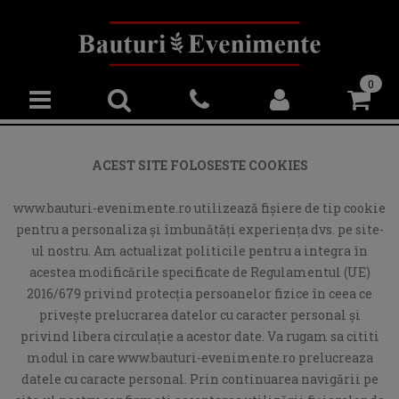
0
ACEST SITE FOLOSESTE COOKIES
www.bauturi-evenimente.ro utilizează fişiere de tip cookie
pentru a personaliza și îmbunătăți experiența dvs. pe site-
ul nostru. Am actualizat politicile pentru a integra în
acestea modificările specificate de Regulamentul (UE)
2016/679 privind protecția persoanelor fizice în ceea ce
privește prelucrarea datelor cu caracter personal și
privind libera circulație a acestor date. Va rugam sa cititi
modul in care www.bauturi-evenimente.ro prelucreaza
datele cu caracte personal. Prin continuarea navigării pe