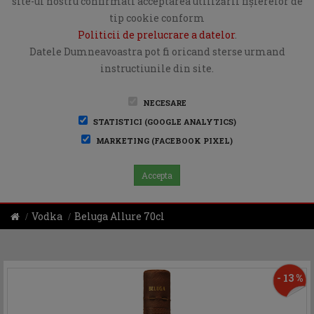
site-ul nostru confirmati acceptarea utilizării fişierelor de
tip cookie conform
Politicii de prelucrare a datelor
.
Datele Dumneavoastra pot fi oricand sterse urmand
instructiunile din site.
NECESARE
STATISTICI (GOOGLE ANALYTICS)
MARKETING (FACEBOOK PIXEL)
Accepta
Vodka
Beluga Allure 70cl
- 13 %