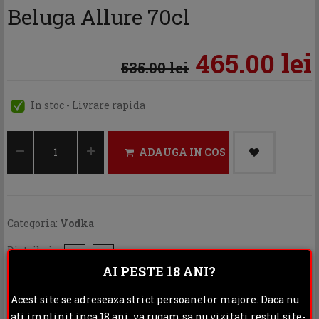
Beluga Allure 70cl
465.00 lei
535.00 lei
In stoc - Livrare rapida
ADAUGA IN COS
Categoria:
Vodka
Distribuie:
AI PESTE 18 ANI?
Rating:
Acest site se adreseaza strict persoanelor majore. Daca nu
ati implinit inca 18 ani, va rugam sa nu vizitati restul site-