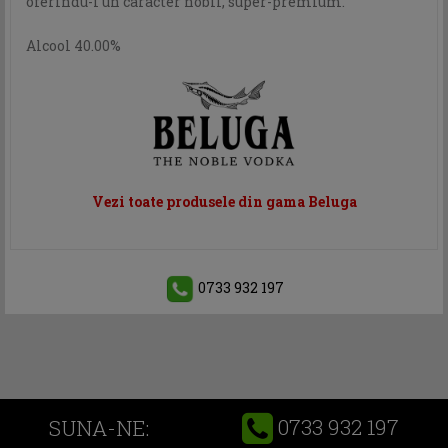
oferindu-i un caracter nobil, super-premium.
Alcool 40.00%
Vezi toate produsele din gama Beluga
0733 932 197
0733 932 197
SUNA-NE: