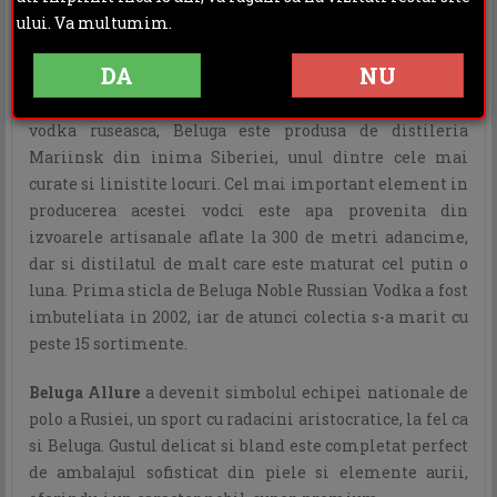
DESCRIERE
INFORMATII ADITIONALE
ului. Va multumim.
OPINII (0)
DA
NU
Unul dintre cele mai apreciate si cunoscute branduri de
vodka ruseasca, Beluga este produsa de distileria
Mariinsk din inima Siberiei, unul dintre cele mai
curate si linistite locuri. Cel mai important element in
producerea acestei vodci este apa provenita din
izvoarele artisanale aflate la 300 de metri adancime,
dar si distilatul de malt care este maturat cel putin o
luna. Prima sticla de Beluga Noble Russian Vodka a fost
imbuteliata in 2002, iar de atunci colectia s-a marit cu
peste 15 sortimente.
Beluga Allure
a devenit simbolul echipei nationale de
polo a Rusiei, un sport cu radacini aristocratice, la fel ca
si Beluga. Gustul delicat si bland este completat perfect
de ambalajul sofisticat din piele si elemente aurii,